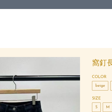
窩釘
COLOR
beige
SIZE
S
M