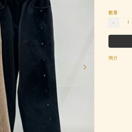
數量
−
簡介