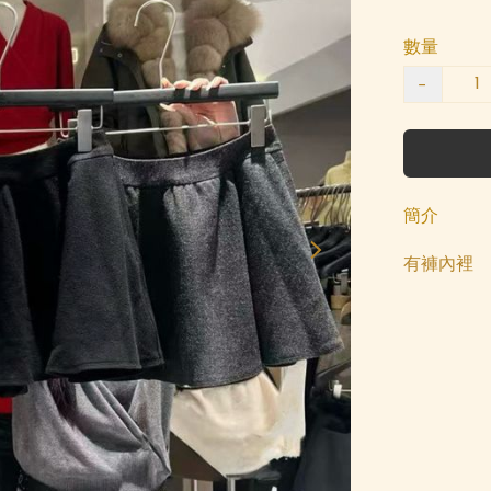
數量
−
簡介
有褲內裡