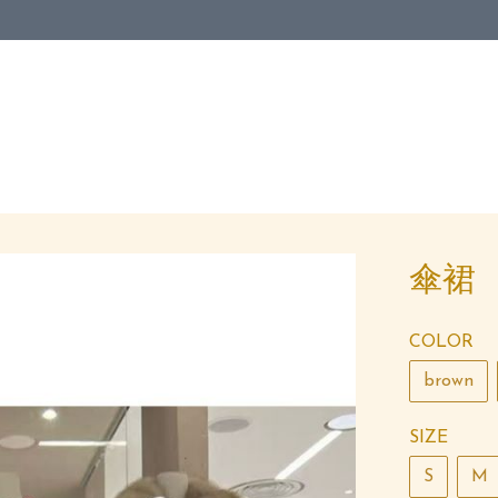
傘裙
COLOR
brown
SIZE
S
M